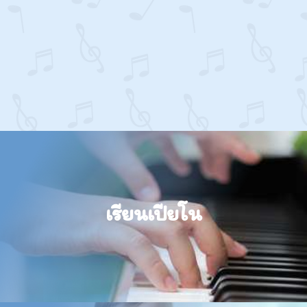
เปิดสอนปฏิบัติเปียโน
เรียนเปียโน
ติวสอบเพื่อศึกษาต่อ และ สอนเปียโนสำหรับเด็ก
ADD LINE