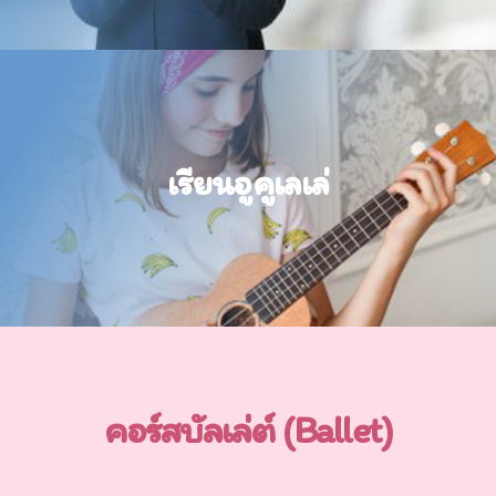
เปิดสอนปฏิบัติอูคูเลเล่
เรียนอูคูเลเล่
สอนอูคูเลเล่สำหรับเด็ก
ADD LINE
คอร์สบัลเล่ต์ (Ballet)